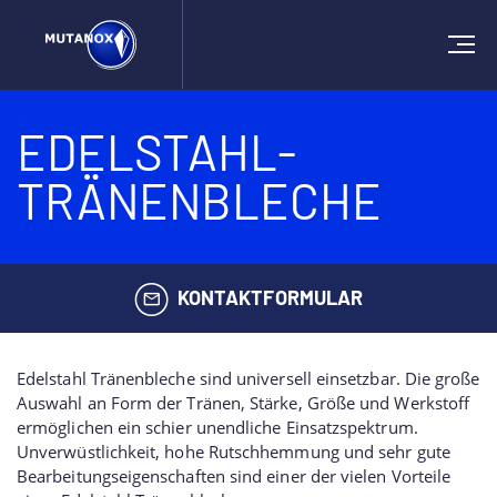
EDELSTAHL-
TRÄNENBLECHE
KONTAKTFORMULAR
Edelstahl Tränenbleche sind universell einsetzbar. Die große
Auswahl an Form der Tränen, Stärke, Größe und Werkstoff
ermöglichen ein schier unendliche Einsatzspektrum.
Unverwüstlichkeit, hohe Rutschhemmung und sehr gute
Bearbeitungseigenschaften sind einer der vielen Vorteile